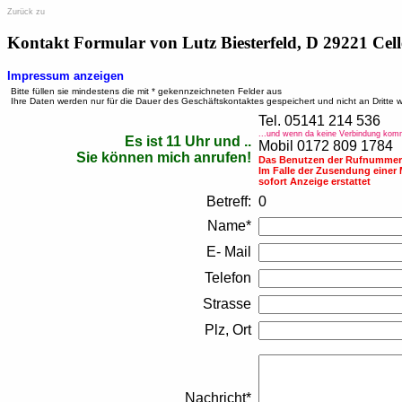
Zurück zu
Kontakt Formular von Lutz Biesterfeld, D 29221 Cell
Impressum anzeigen
Bitte füllen sie mindestens die mit * gekennzeichneten Felder aus
Ihre Daten werden nur für die Dauer des Geschäftskontaktes gespeichert und nicht an Dritte 
Tel. 05141 214 536
...und wenn da keine Verbindung kom
Es ist 11 Uhr und ..
Mobil 0172 809 1784
Sie können mich anrufen!
Das Benutzen der Rufnummern
Im Falle der Zusendung einer
sofort Anzeige erstattet
Betreff:
0
Name*
E- Mail
Telefon
Strasse
Plz, Ort
Nachricht*